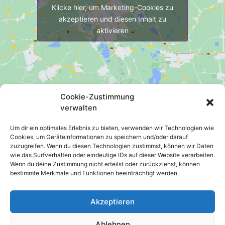
Klicke hier, um Marketing-Cookies zu
akzeptieren und diesen Inhalt zu
aktivieren
Cookie-Zustimmung
verwalten
Kontakt
Um dir ein optimales Erlebnis zu bieten, verwenden wir Technologien wie
Cookies, um Geräteinformationen zu speichern und/oder darauf
+49 6391 4095960
zuzugreifen. Wenn du diesen Technologien zustimmst, können wir Daten
info@grundschule-busenberg.de
wie das Surfverhalten oder eindeutige IDs auf dieser Website verarbeiten.
Wenn du deine Zustimmung nicht erteilst oder zurückziehst, können
Adresse
bestimmte Merkmale und Funktionen beeinträchtigt werden.
Grundschule St. Georg Busenberg
Akzeptieren
Herrenfeldstraße 2
76891 Busenberg
Ablehnen